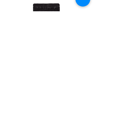
צ'אי אפרסק - 100 שקיקי פירמידה
מחיר
₪99.00