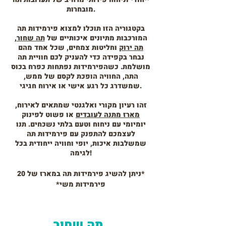
מובחרות.
בקטגוריה הזו תוכלו למצוא פירמידות תה
המורכבות מתיונים איכותיים של
תה שחור
,
תה ירוק
וחליטות צמחים, שכל אחד מהם
נבחר בקפידה כדי להעניק לכם חוויית תה
מושלמת. כשהפירמידות נפתחות כפרח בכוס
התה, החוויה הופכת לקסם של ממש,
שמשדרג כל רגע אישי או אירוח חגיגי.
זהו רעיון מקורי ואלגנטי שמתאים לאירוח,
מארז מתנה לעובדים
או פשוט לפינוק
יומיומי עם ניחוח וטעם בלתי נשכחים. תנו
לעצמכם להתפנק עם פירמידות תה
שמשלבות איכות, יופי וחוויה ייחודית בכל
לגימה!
*ניתן להשיג פירמידות תה במארז של 20
פירמידות משי*
תה שחור