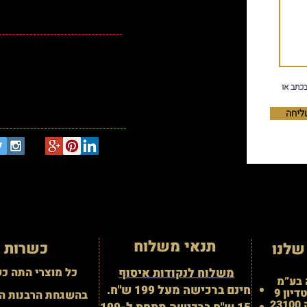
מגדל העמק 23100
ישראל
09-951-5818
טל:
כתב או
monietea.com
מייל:
ליחה
תנאי משלוח
כשרות
שלנו
משלוח לנקודות איסוף
כל מוצרי התה כ
 בע”מ
חינם ברכישה מעל 199 ש"ח.
יון 9
בהשגחת הרבנות ה
2