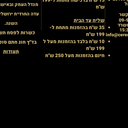
15 ש"ח ברכישה מתחת ל-199
ל
מגדל העמק ובאישור
ש"ח
עדה החרדית ירושלי
קשר
09-
שליח עד הבית
השנה.
שרד
35 ש"ח בהזמנות מתחת ל-
כשרות לפסח תשפ
199 ש"ח
info@cere
10 ש"ח בלבד בהזמנות מעל ל
בד"ץ חוג חתם סופ
199 ש"ח
תעודות
חינם בהזמנות מעל 250 ש"ח