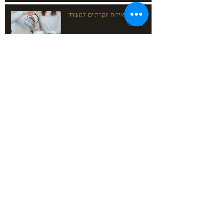
פתרונות אירוח יוקרתיים למשרד
המודרני
ארכיון
Teasandwiches
Harmony
DIY
Cologne
Anuga
recipes
icepops
icedtea
elvis
coldbrew
afternoontea
sunbrew
גיל מרקס
היסטוריה
תה
אוגוסט 2026
(6)
6 פוסטים
יוני 2026
(2)
2 פוסטים
אפריל 2026
(2)
2 פוסטים
מרץ 2026
(4)
4 פוסטים
מאי 2021
(4)
4 פוסטים
אפריל 2021
(3)
3 פוסטים
מרץ 2021
(5)
5 פוסטים
פברואר 2021
(4)
4 פוסטים