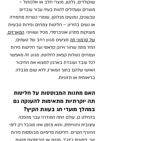
שוקולדים, גלוטן, מוצרי חלב או אלכוהול – 
מוצרים שעלולים להוות בעיה עבור עובדים 
טבעונים, נמנעים מגלוטן, שומרי כשרות מחמירה 
או נשים בהיריון – חליטות צמחים ופירות טבעיות 
מעניקות פתרון אוניברסלי, מכיל ושוויוני. 
המארזים 
של סרמוני תה
 מציעים מגוון רחב של טעמים, 
החל מתה שחור וירוק קלאסי ועד חליטות פירות 
וצמחים נטולות קפאין לחלוטין. מגוון זה מאפשר 
לכל עובד ועובדת בארגון למצוא את החיבור 
האישי שלהם בתוך המארז, ללא שום מגבלה 
בריאותית או תזוניות.
האם מתנות המבוססות על חליטות 
תה יוקרתיות מתאימות להענקה גם 
במהלך מועדי חג בעונת הקיץ?
בהחלט כן. עולם התה המודרני עבר מהפכה 
עיצובית וחווייתית, והוא מזמן אינו מוגבל רק לימי 
החורף הקרים. חליטות פרימיום מבוססות פירות 
יער, לימונית ג'ינג'ר, מנטה או היביסקוס מהוות 