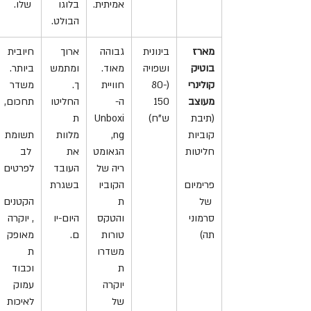
אמיתית.
בלוגו 
 שלו.
הבולט.
מארז 
בינונית 
גבוהה 
ארוך 
חיובית 
בוטיק 
ושפויה 
מאוד. 
ומתמש
ביותר. 
קולינרי 
(80-
חוויית 
ך. 
משדר 
מעוצב
150 
ה-
החליטו
תחכום,
(תיבת 
ש"ח)
Unboxi
ת 
קוביות 
ng, 
מלוות 
תשומת
חליטות
הגאומט
את 
 לב 
ריה של 
העובד 
לפרטים
פרימיום
הקוביו
בשגרת
 של 
ת 
הקטנים
סרמוני 
והטקס
היום-יו
, יוקרה 
תה)
טורות 
ם.
מאופק
משדרו
ת 
ת 
וכבוד 
יוקרה 
עמוק 
של 
לאיכות 