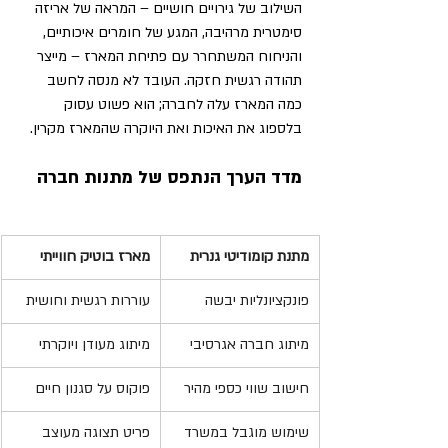
השילוב של גירויים חושיים – המראה של אריזה 
סימטרית מרהיבה, המגע של חומרים איכותיים, 
והניחוח המשתחרר עם פתיחת המארז – מייצר 
תהודה רגשית חזקה. העובד לא מנסה לחשב 
כמה המארז עלה לחברה; הוא פשוט עסוק 
בלספוג את האיכות ואת היוקרה שהמארז מקרין.
מדד הערך הנתפס של מתנות חברה
מתנת קומודיטי גנרית
מארז בוטיק חווייתי
פונקציונליות יבשה
עוררות רגשית וחושית
מיתוג חברה אגרסיבי
מיתוג מעודן ויוקרתי
חישוב שווי כספי מהיר
פוקוס על סגנון חיים
שימוש מוגבל במשרד
פריט תצוגה מעוצב 