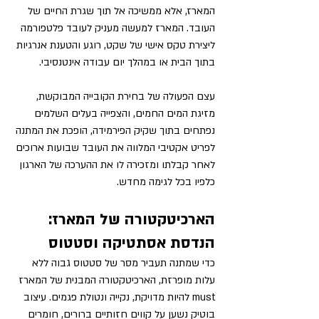
המארז, אלא ממשיכה אל תוך שגרת החיים של 
העובד. המארז למעשה מעניק לעובד פלטפורמה 
ליצירת טקס אישי של שקט, רוגע והטענת אנרגיות 
בתוך הבית או במהלך יום עבודה אינטנסיבי.
עצם הפעולה של בחירת הקובייה המבוקשת, 
מזיגת המים החמים, והצפייה בעלים השלמים 
נפתחים בתוך שקיק הפירמידה, הופכת את המתנה 
לפריט אקטיבי המלווה את העובד שבועות ארוכים 
לאחר קבלתו ומזכירה לו את ההערכה של הארגון 
כלפיו בכל לגימה מחדש.
הארכיטקטורה של המארז: 
הנדסת אסתטיקה וסטטוס
כדי שמתנה תעביר מסר של סטטוס גבוה ללא 
עלות מופרזת, הארכיטקטורה המבנית של המארז 
must להיות מדויקת, נקייה ונטולת פגמים. עיצוב 
בוטיק נשען על קווים חזותיים ברורים, חומרים 