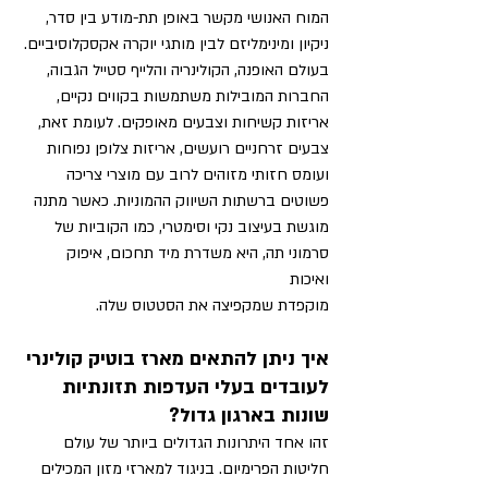
המוח האנושי מקשר באופן תת-מודע בין סדר, 
ניקיון ומינימליזם לבין מותגי יוקרה אקסקלוסיביים. 
בעולם האופנה, הקולינריה והלייף סטייל הגבוה, 
החברות המובילות משתמשות בקווים נקיים, 
אריזות קשיחות וצבעים מאופקים. לעומת זאת, 
צבעים זרחניים רועשים, אריזות צלופן נפוחות 
ועומס חזותי מזוהים לרוב עם מוצרי צריכה 
פשוטים ברשתות השיווק ההמוניות. כאשר מתנה 
מוגשת בעיצוב נקי וסימטרי, כמו הקוביות של 
סרמוני תה, היא משדרת מיד תחכום, איפוק 
ואיכות 
מוקפדת שמקפיצה את הסטטוס שלה.
איך ניתן להתאים מארז בוטיק קולינרי 
לעובדים בעלי העדפות 
תזונתיות 
שונות בארגון גדול?
זהו אחד היתרונות הגדולים ביותר של עולם 
חליטות הפרימיום. בניגוד למארזי מזון המכילים 