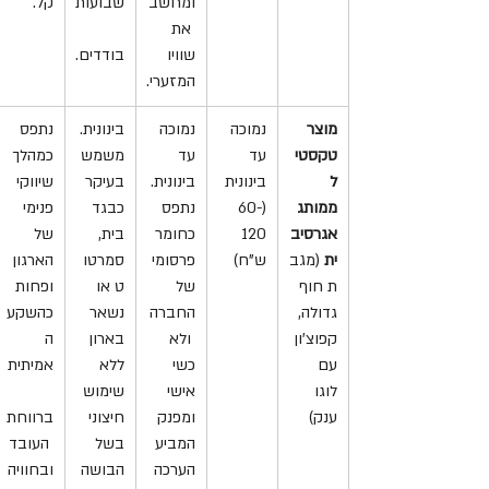
ומחשב
שבועות
קל.
 את 
שוויו 
בודדים.
המזערי.
מוצר 
נמוכה 
נמוכה 
בינונית. 
נתפס 
טקסטי
עד 
עד 
משמש 
כמהלך 
ל 
בינונית 
בינונית. 
בעיקר 
שיווקי 
ממותג 
(60-
נתפס 
כבגד 
פנימי 
אגרסיב
120 
כחומר 
בית, 
של 
ית
 (מגב
ש"ח)
פרסומי 
סמרטו
הארגון 
ת חוף 
של 
ט או 
ופחות 
גדולה, 
החברה
נשאר 
כהשקע
קפוצ'ון 
 ולא 
בארון 
ה 
עם 
כשי 
ללא 
אמיתית
לוגו 
אישי 
שימוש 
ענק)
ומפנק 
חיצוני 
ברווחת
המביע 
בשל 
 העובד 
הערכה 
הבושה 
ובחוויה