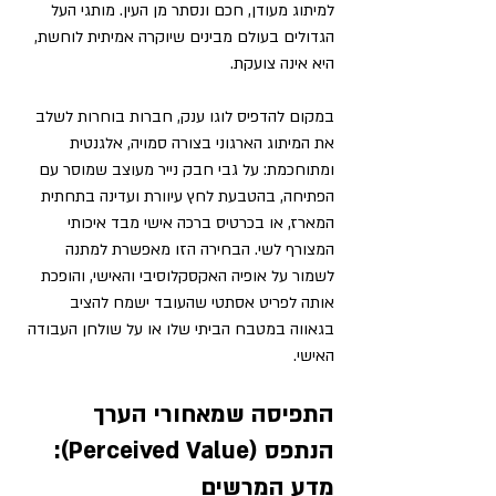
למיתוג מעודן, חכם ונסתר מן העין. מותגי העל 
הגדולים בעולם מבינים שיוקרה אמיתית לוחשת, 
היא אינה צועקת.
במקום להדפיס לוגו ענק, חברות בוחרות לשלב 
את המיתוג הארגוני בצורה סמויה, אלגנטית 
ומתוחכמת: על גבי חבק נייר מעוצב שמוסר עם 
הפתיחה, בהטבעת לחץ עיוורת ועדינה בתחתית 
המארז, או בכרטיס ברכה אישי מבד איכותי 
המצורף לשי. הבחירה הזו מאפשרת למתנה 
לשמור על אופיה האקסקלוסיבי והאישי, והופכת 
אותה לפריט אסתטי שהעובד ישמח להציב 
בגאווה במטבח הביתי שלו או על שולחן העבודה 
האישי.
התפיסה שמאחורי הערך 
הנתפס (Perceived Value): 
מדע המרשים