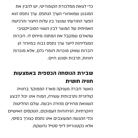
כדי לצאת ממלכודת הקומודיטי, יש להבין את 
המנגנון שמאחורי הערך הנתפס. ערך נתפס הוא 
הפער התודעתי שנוצר בין עלות הייצור והרכישה 
האמיתית של המוצר לבין השווי הסובייקטיבי 
שהאדם שמקבל את המתנה מייחס לו. חברות 
המצליחות לייצר ערך נתפס גבוה במיוחד הן 
חברות שאינן מוכרות חומרי גלם, אלא מוכרות 
חוויות, תרבות וסגנון חיים.
שבירת הנוסחה הכספית באמצעות 
חוויה חושית
כאשר חברה מעניקה מארז הממוקד בחוויה 
קולינרית ותרבותית עשירה, המוח אינו יכול לבצע 
השוואת מחירים מהירה ויבשה. עולם החליטות 
היוקרתיות, הניחוחות העמוקים, הטקסים האישיים 
וכלי ההגשה המעוצבים אינו נתפס כצורך בסיסי, 
אלא כקטגוריית לייף סטייל נחשקת.