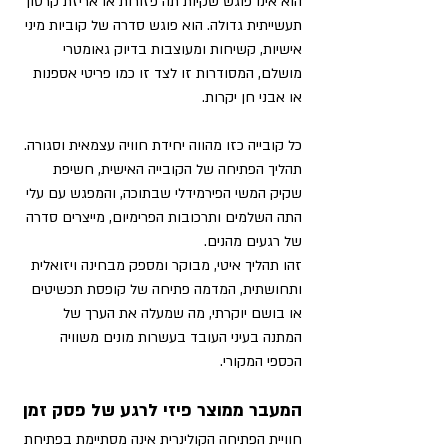
הוא אינו פוגש שקיות תה פזורות או אריזת קרטון 
תעשייתית גדולה. הוא פוגש סדרה של קוביות מיני 
אישיות, קשיחות ומעוצבות בדיוק גאומטרי 
מושלם, המסודרות זו לצד זו כמו פריטי אספנות 
או אבני חן יקרות.
כל קובייה כזו מהווה יחידת חוויה עצמאית וסגורה. 
תהליך הפתיחה של הקובייה האישית, חשיפת 
שקיק המשי הפירמידלי שבתוכה, והמפגש עם עלי 
התה השלמים ותרכובות הפרימיום, מייצרים סדרה 
של רגעים מהנים.
זהו תהליך איטי, מבוקר ומספק מבחינה ויזואלית 
ותחושתית, המדמה פתיחה של קופסת תכשיטים 
או בושם יוקרתי, מה שמעלה את הערך של 
המתנה בעיני העובד בעשרות מונים משוויה 
הכספי המקורי.
המעבר ממוצר פיזי לרגע של פסק זמן
חוויית הפתיחה הקולינרית אינה מסתיימת בפתיחת 