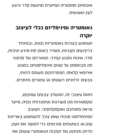
איכותיים וסימטריה המייצרת תחושת סדר ורוגע 
לעין האנושית.
גאומטריה ומינימליזם ככלי לעיצוב 
יוקרה
השימוש בצורות גאומטריות נקיות, ובמיוחד 
בריבועים וקוביות, משדר באופן תת-מודע יציבות, 
סדר, איכות ותכנון קפדני. המארזים של סרמוני 
תה מבוססים על קווים מינימליסטיים בסגנון 
אירופאי קלאסי, המתרחקים מעומס חזותי, 
צבעים זרחניים רועשים או עיטורים מיותרים.
נימוס עיצובי זה, המשלב צבעים עמוקים, 
טקסטורות מט מעודנות וטיפוגרפיה נקייה, מייצר 
מראה מתוחכם ואקסקלוסיבי. העיצוב 
המינימליסטי מוכיח שאין צורך להשתמש באריזות 
ענק או בעיטופים מוגזמים כדי למשוך את העין; 
הדיוק והניקיון של המבנה הגאומטרי עושים את 