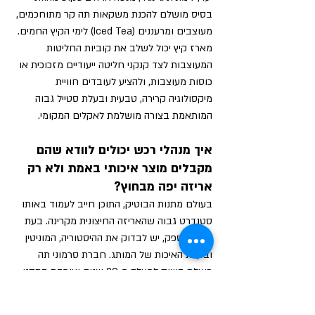
בסיס מושלם להכנת משקאות תה קר מתוחכמים, 
מעוצבים ומרעננים (Iced Tea) לימי הקיץ החמים. 
מארז קיץ יכול לשלב את קוביות החליטות 
המעוצבות לצד קנקני חליטה ייעודיים מזכוכית או 
כוסות מעוצבות, ולהציע לעובדים חוויית 
מיקסולוגיה קרירה, טבעית ובעלת סטייל גבוה 
המותאמת בצורה מושלמת לאקלים המקומי.
איך מנהלי רכש יכולים לוודא שהם 
מקבלים מוצר איכותי באמת ולא רק 
אריזה יפה מבחוץ?
בעולם מתנות הבוטיק, התוכן חייב לעמוד באותו 
סטנדרט גבוה שהאריזה החיצונית מקרינה. בעת 
בחירת ספק, יש לבדוק את ההיסטוריה, המוניטין 
ובקרת האיכות של המותג. חברת סרמוני תה 
פועלת בשוק למעלה מ-20 שנים ועומדת בתקני 
בטיחות המזון הבינלאומיים המחמירים ביותר 
ובאישורי משרד הבריאות. הבטחת האיכות 