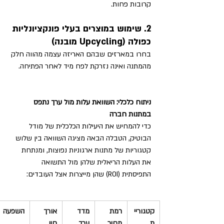
קרובות פחות.
2. שימוש במוצרים בעלי פונקציונליות 
כפולה (Upcycling מובנה)
בחרו במארזים שבהם האריזה עצמה מהווה חלק 
מהמתנה ואינה נזרקת לפח מיד לאחר הפתיחה.
ניתוח כלכלי: השוואת עלות מול ערך נתפס 
במתנות חברה
כדי להמחיש את היעילות הכלכלית של מודל 
הבוטיק, הטבלה הבאה מציגה השוואה בין שלוש 
קטגוריות של מתנות ארגוניות נפוצות, ומנתחת 
את העלות הריאלית שלהן מול התשואה 
התפיסתית (ROI) שהן מייצרות אצל העובדים:
קטגוריי
רמת 
מדד 
אורך 
השפעה
ת 
מחיר 
ערך 
חיי 