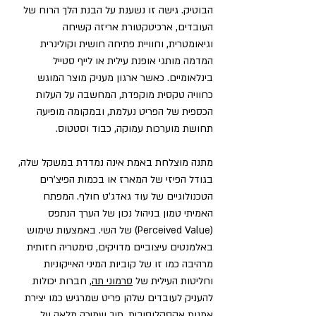
הבוטיק. גישה זו נשענת על הבנת הלך הרוח של 
העובדים, ארכיטקטורת אריזה קשיחה 
וגיאומטרית, וחוויית פתיחה חושית וקולינרית 
המדמה מותגי אופנת עילית או לייף סטייל 
בינלאומיים. כאשר ארגון מעניק מוצר המוגש 
כחוויה טקסית מוקפדת, המחשבה על העלות 
הכספית של הפריט נעלמת, ובמקומה מופיעה 
תחושת מוערכות עמוקה, כבוד וסטטוס.
מתנה מוצלחת באמת אינה נמדדת במשקל שלה, 
בגודל הפיזי של המארז או בכמות הפיצ'רים 
הטכנולוגיים של עוד גאדג'ט חולף. המפתח 
האמיתי טמון בניהול נכון של הערך הנתפס 
(Perceived Value) של השי. באמצעות שימוש 
באלמנטים עיצוביים מדויקים, סימטריה חזותית 
מרהיבה כמו זו של קוביות המיני האייקוניות 
וחליטות העילית של 
סרמוני תה
, חברות יכולות 
להעניק לעובדים שלהן פריט שמרגיש כמו יצירת 
אמנות אקסקלוסיבית, תוך שמירה מלאה על 