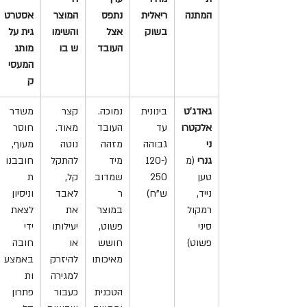
המתנה
ריאלית 
נתפס 
המוצר 
אסטרט
בשוק
אצל 
והשימו
גית על 
העובד
ש בו
מותג 
המעסי
ק
גאדג'ט 
בינונית 
נמוכה. 
קצר 
משדר 
אלקטרו
עד 
העובד 
מאוד. 
חוסר 
ני 
גבוהה 
מזהה 
נוטה 
מעוף, 
גנרי
 (מ
(120-
מיד 
להתקל
חובבנו
טען 
250 
שמדוב
קל, 
ת 
נייד, 
ש"ח)
ר 
לאבד 
וניסיון 
רמקול 
במוצר 
את 
לצאת 
סיני 
פשוט, 
יעילותו 
ידי 
פשוט)
חושש 
או 
חובה 
מאיכותו
להיזרק 
באמצע
למגירה 
ות 
הטכנית 
כעבור 
פתרון 