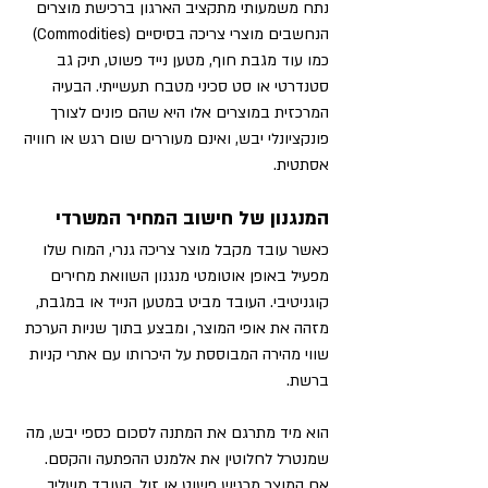
נתח משמעותי מתקציב הארגון ברכישת מוצרים 
הנחשבים מוצרי צריכה בסיסיים (Commodities) 
כמו עוד מגבת חוף, מטען נייד פשוט, תיק גב 
סטנדרטי או סט סכיני מטבח תעשייתי. הבעיה 
המרכזית במוצרים אלו היא שהם פונים לצורך 
פונקציונלי יבש, ואינם מעוררים שום רגש או חוויה 
אסתטית.
המנגנון של חישוב המחיר המשרדי
כאשר עובד מקבל מוצר צריכה גנרי, המוח שלו 
מפעיל באופן אוטומטי מנגנון השוואת מחירים 
קוגניטיבי. העובד מביט במטען הנייד או במגבת, 
מזהה את אופי המוצר, ומבצע בתוך שניות הערכת 
שווי מהירה המבוססת על היכרותו עם אתרי קניות 
ברשת.
הוא מיד מתרגם את המתנה לסכום כספי יבש, מה 
שמנטרל לחלוטין את אלמנט ההפתעה והקסם. 
אם המוצר מרגיש פשוט או זול, העובד משליך 