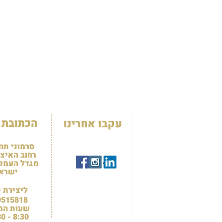
הכתובת 
עקבו אחרינו
סרמוני תה
רחוב האיצטד
מגדל העמק 3100
ישרא
ליצירת 
9515818
שעות המ
8:30 - 15:30