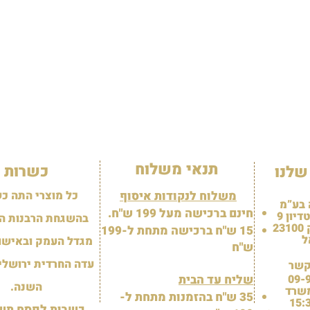
תנאי משלוח
כשרות
שלנו
משלוח לנקודות איסוף
כל מוצרי התה כ
 בע”מ
חינם ברכישה מעל 199 ש"ח.
יון 9
בהשגחת הרבנות ה
2
15 ש"ח ברכישה מתחת ל-199
ל
מגדל העמק ובאישור
ש"ח
עדה החרדית ירושלי
קשר
09-
שליח עד הבית
השנה.
שרד
35 ש"ח בהזמנות מתחת ל-
כשרות לפסח תשפ