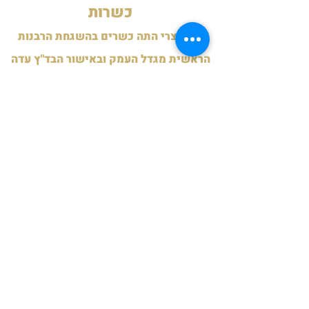
כשרות
כל מוצרי התה כשרים בהשגחת הרבנות
הראשית מגדל העמק ובאישור הבד"ץ עדה
החרדית ירושלים לימות השנה.
כשרות לפסח תשפ"ה - בד"ץ חוג חתם
סופר פ"ת.
תעודות
תנאי משלוח
משלוח לנקודות איסוף
חינם ברכישה מעל 199 ש"ח.
15 ש"ח ברכישה מתחת ל-199 ש"ח
שליח עד הבית
35 ש"ח בהזמנות מתחת ל- 199 ש"ח
10 ש"ח בלבד בהזמנות מעל ל 199 ש"ח