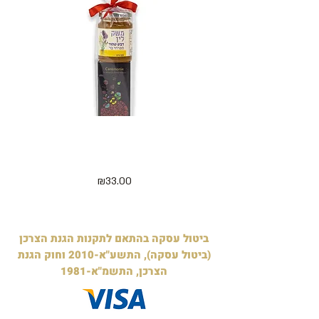
מארז 5 קוביות מיני חג שמח ודבש
דלישס 
125 גרם - בצלופן
מחיר
₪33.00
ביטול עסקה בהתאם לתקנות הגנת הצרכן
(ביטול עסקה), התשע"א-2010 וחוק הגנת
הצרכן, התשמ"א-1981