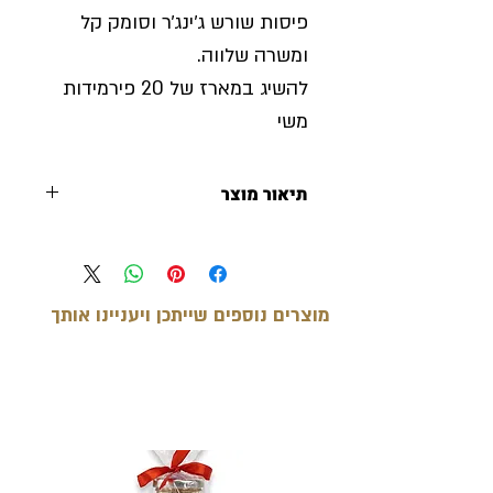
פיסות שורש ג׳ינג׳ר וסומק קל
ומשרה שלווה.
להשיג במארז של 20 פירמידות
משי
תיאור מוצר
משקל השקית: 2.5 גרם
משך ההשריה: 3 דקות
טמפרטורת המים: 100 מעלות
מוצרים נוספים שייתכן ויעניינו אותך
צלזיוס
הצעת הגשה: עם סוכר וחלב
מוצרים קשורים
רכיבים: תה שחור, תמצית
אפרסק, שורש ג'ינג'ר