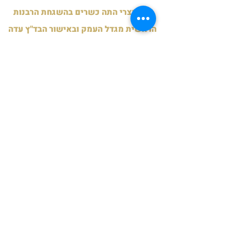
כל מוצרי התה כשרים בהשגחת הרבנות
הראשית מגדל העמק ובאישור הבד"ץ עדה
החרדית ירושלים לימות השנה.
כשרות לפסח תשפ"ה - בד"ץ חוג חתם
סופר פ"ת.
תעודות
תנאי משלוח
משלוח לנקודות איסוף
חינם ברכישה מעל 199 ש"ח.
15 ש"ח ברכישה מתחת ל-199 ש"ח
שליח עד הבית
35 ש"ח בהזמנות מתחת ל- 199 ש"ח
10 ש"ח בלבד בהזמנות מעל ל 199 ש"ח
חינם בהזמנות מעל 250 ש"ח