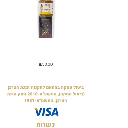
מארז 5 קוביות מיני חג שמח ודבש
דלישס 
125 גרם - בצלופן
מחיר
₪33.00
ביטול עסקה בהתאם לתקנות הגנת הצרכן
(ביטול עסקה), התשע"א-2010 וחוק הגנת
הצרכן, התשמ"א-1981
כשרות