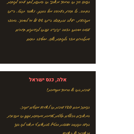
הזמנו דרך תה סרמוני מארזי תה כמתנות לחג עבור לקוחות
החברה. כל חווית העבודה מול הספק, ואוהד בפרט, הייתה
מקצועית, יעילה והתחושה הייתה שיש על מי לסמוך. המוצר
עצמו ממותג בצורה יפיפייה וזכתה לפידבקים חיובים
ומתלהבים מצד הלקוחות שלנו. ממליצה בחום
אלה, כנס ישראל
ערכות התה של סרמוני מקסימות!
הזמנתי מהם 120 ערכות תה לאירוע מנהלים יוקרתי.
המארזים הכוללים חליטות טעימות ומגוונות וקנקן תה מזכוכית
הגיעו בקופסה מעוצבת בסטייל שהתאים לי מאוד לקו הנקי
והאיכותי של האירוע.