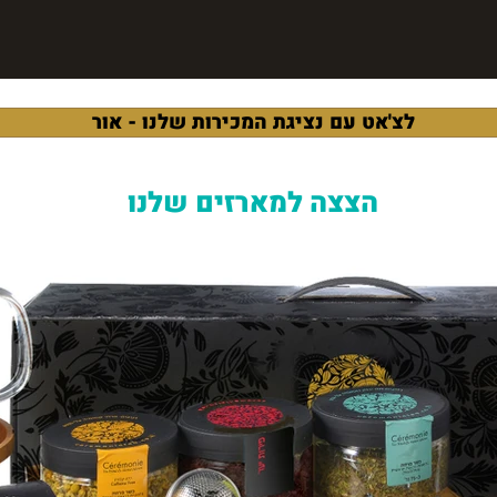
לצ'אט עם נציגת המכירות שלנו - אור
הצצה למארזים שלנו