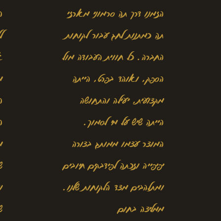
הזמנו דרך תה סרמוני מארזי
ה
תה כמתנות לחג עבור לקוחות
ל
החברה. כל חווית העבודה מול
א
הספק, ואוהד בפרט, הייתה
מ
מקצועית, יעילה והתחושה
ה
הייתה שיש על מי לסמוך.
ה
המוצר עצמו ממותג בצורה
מ
יפיפייה וזכתה לפידבקים חיובים
ש
ומתלהבים מצד הלקוחות שלנו.
ו
ממליצה בחום
ש