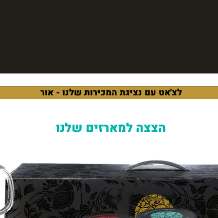
לצ'אט עם נציגת המכירות שלנו - אור
הצצה למארזים שלנו