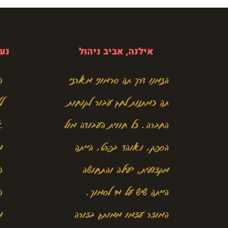
אילנה, אביב ניהול
נעמי
הזמנו דרך תה סרמוני מארזי
ה
תה כמתנות לחג עבור לקוחות
ל
החברה. כל חווית העבודה מול
א
הספק, ואוהד בפרט, הייתה
מ
מקצועית, יעילה והתחושה
ה
הייתה שיש על מי לסמוך.
ה
המוצר עצמו ממותג בצורה
מ