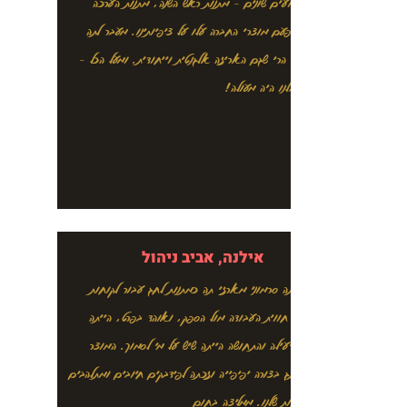
פעם, לאירועים שונים - מתנות ראש השנה, מתנות הערכה
ועוד. בכל פעם מוצרי החברה עלו על ציפיותינו. מעבר לתה
הערב לחיך, הרי שגם האריזה אלגנטית וייחודית. ומעל הכל -
השירות שקיבלנו היה מעולה!
אילנה, אביב ניהול
הזמנו דרך תה סרמוני מארזי תה כמתנות לחג עבור לקוחות
החברה. כל חווית העבודה מול הספק, ואוהד בפרט, הייתה
מקצועית, יעילה והתחושה הייתה שיש על מי לסמוך. המוצר
עצמו ממותג בצורה יפיפייה וזכתה לפידבקים חיובים ומתלהבים
מצד הלקוחות שלנו. ממליצה בחום