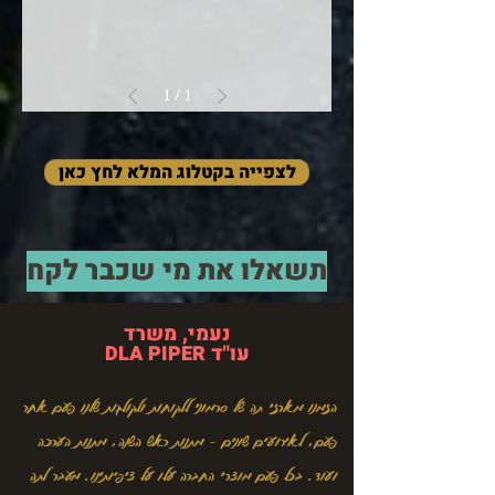
1
/
1
לצפייה בקטלוג המלא לחץ כאן
תשאלו את מי שכבר לקח
נעמי, משרד
עו"ד DLA PIPER
הזמנו מארזי תה של סרמוני ללקוחות ולקולגות שלנו פעם אחר
פעם, לאירועים שונים - מתנות ראש השנה, מתנות הערכה
ועוד. בכל פעם מוצרי החברה עלו על ציפיותינו. מעבר לתה