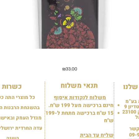
מארז 5 קוביות מיני חג שמח ודבש 125 גרם - בצלופן
תצוגה מהירה
מחיר
₪33.00
תנאי משלוח
כשרות
שלנו
משלוח לנקודות איסוף
כל מוצרי התה כ
 בע”מ
חינם ברכישה מעל 199 ש"ח.
יון 9
בהשגחת הרבנות ה
2
15 ש"ח ברכישה מתחת ל-199
ל
מגדל העמק ובאישור
ש"ח
עדה החרדית ירושלי
קשר
09-
שליח עד הבית
השנה.