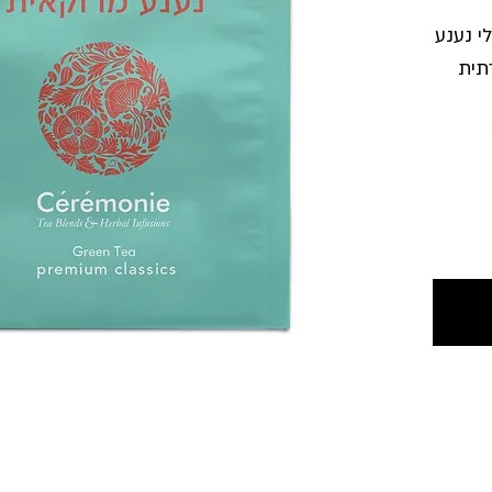
י נענע
תית