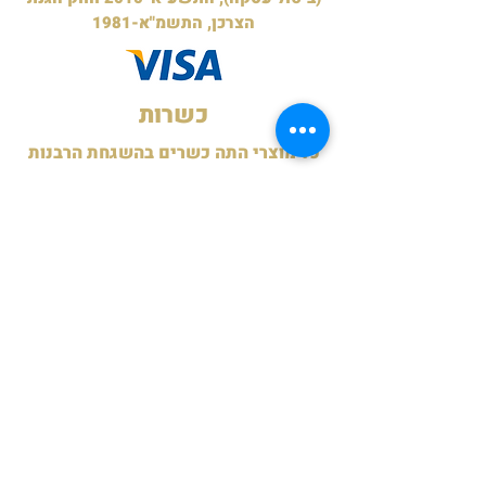
הצרכן, התשמ"א-1981
כשרות
כל מוצרי התה כשרים בהשגחת הרבנות
הראשית מגדל העמק ובאישור הבד"ץ עדה
החרדית ירושלים לימות השנה.
כשרות לפסח תשפ"ה - בד"ץ חוג חתם
סופר פ"ת.
תעודות
תנאי משלוח
משלוח לנקודות איסוף
חינם ברכישה מעל 199 ש"ח.
15 ש"ח ברכישה מתחת ל-199 ש"ח