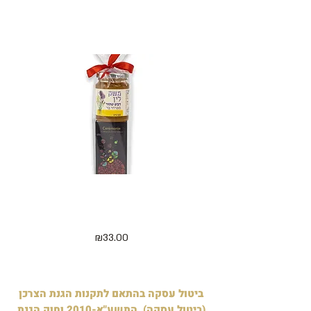
מוצרים קשורים
מארז 5 קוביות מיני חג שמח ודבש
דלישס 
125 גרם - בצלופן
מחיר
₪33.00
ביטול עסקה בהתאם לתקנות הגנת הצרכן
(ביטול עסקה), התשע"א-2010 וחוק הגנת