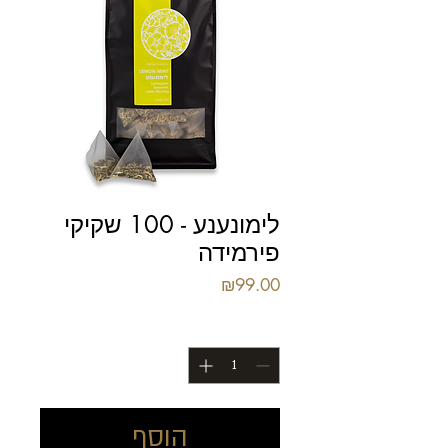
לימונענע - 100 שקיקי
פירמידה
מחיר
₪99.00
כמות
*
הוסף