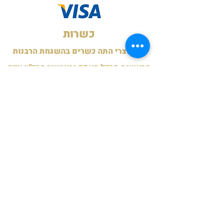
כשרות
כל מוצרי התה כשרים בהשגחת הרבנות
הראשית מגדל העמק ובאישור הבד"ץ עדה
החרדית ירושלים לימות השנה.
כשרות לפסח תשפ"ה - בד"ץ חוג חתם
סופר פ"ת.
תעודות
תנאי משלוח
משלוח לנקודות איסוף
חינם ברכישה מעל 199 ש"ח.
15 ש"ח ברכישה מתחת ל-199 ש"ח
שליח עד הבית