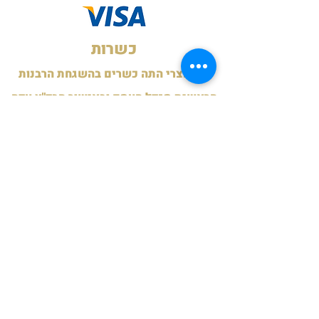
כשרות
כל מוצרי התה כשרים בהשגחת הרבנות
הראשית מגדל העמק ובאישור הבד"ץ עדה
החרדית ירושלים לימות השנה.
כשרות לפסח תשפ"ה - בד"ץ חוג חתם
סופר פ"ת.
תעודות
תנאי משלוח
משלוח לנקודות איסוף
חינם ברכישה מעל 199 ש"ח.
15 ש"ח ברכישה מתחת ל-199 ש"ח
שליח עד הבית