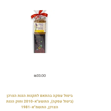
מארז 5 קוביות מיני חג שמח ודבש
דלישס 
125 גרם - בצלופן
מחיר
₪33.00
ביטול עסקה בהתאם לתקנות הגנת הצרכן
(ביטול עסקה), התשע"א-2010 וחוק הגנת
הצרכן, התשמ"א-1981