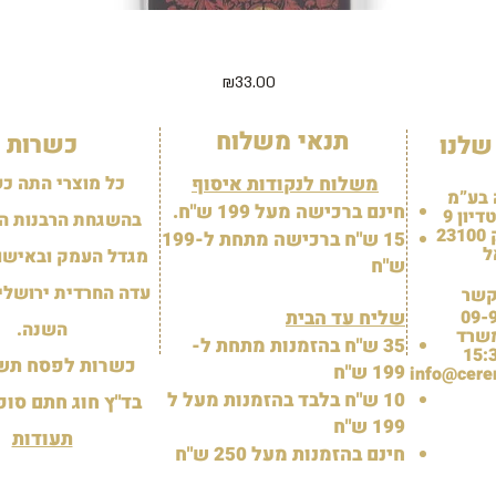
מארז 5 קוביות מיני חג שמח ודבש 125 גרם - בצלופן
תצוגה מהירה
מחיר
₪33.00
תנאי משלוח
כשרות
שלנו
משלוח לנקודות איסוף
כל מוצרי התה כ
 בע”מ
חינם ברכישה מעל 199 ש"ח.
יון 9
בהשגחת הרבנות ה
2
15 ש"ח ברכישה מתחת ל-199
ל
מגדל העמק ובאישור
ש"ח
עדה החרדית ירושלי
קשר
09-
שליח עד הבית
השנה.
שרד
35 ש"ח בהזמנות מתחת ל-
כשרות לפסח תשפ
199 ש"ח
info@cere
10 ש"ח בלבד בהזמנות מעל ל
בד"ץ חוג חתם סופ
199 ש"ח
תעודות
חינם בהזמנות מעל 250 ש"ח