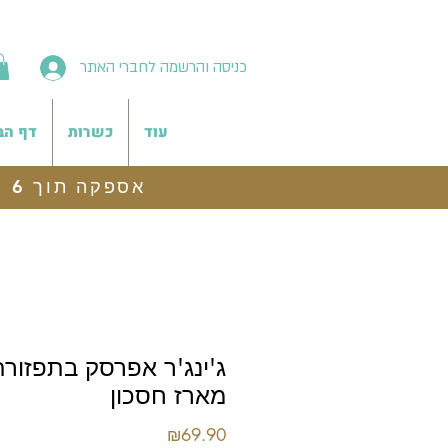
כניסה והרשמה לחברי האתר
עוד
כשרות
דף הב
אספקה תוך 6 ימי עסקים, משלוח לנקודת איסוף חינם בהזמנות מעל 199 ש"ח
ג'ינג'ר אפרסק בתפזורת
מארז חסכון
מחיר
₪69.90