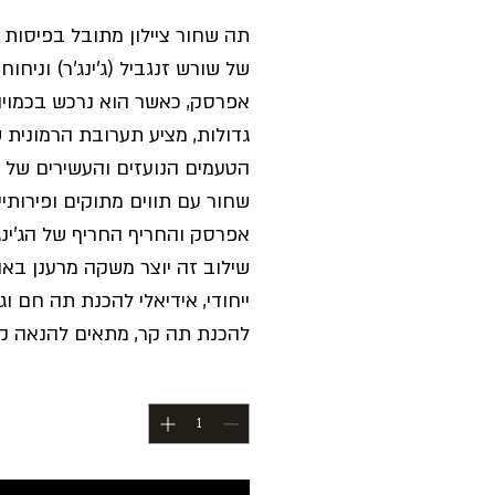
תה שחור ציילון מתובל בפיסות 
של שורש זנגביל (ג’ינג’ר) וניחוח
אפרסק, כאשר הוא נרכש בכמויו
גדולות, מציע תערובת הרמונית 
הטעמים הנועזים והעשירים של 
שחור עם תווים מתוקים ופירותי
אפרסק והחריף החריף של הג'ינג'
שילוב זה יוצר משקה מרענן באו
ייחודי, אידיאלי להכנת תה חם וג
להכנת תה קר, מתאים להנאה ק
או להגשה במפגשים גדולים.
כמות
*
להשיג במארז של 500 גרם