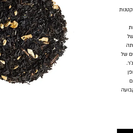
קטנות
ת
של
תה
ים של
ר.
פן
ם
בועה